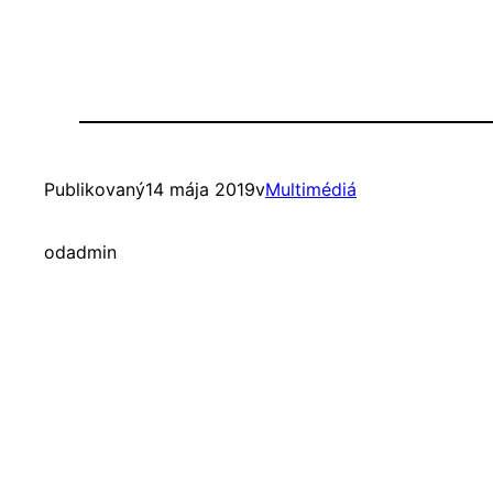
Publikovaný
14 mája 2019
v
Multimédiá
od
admin