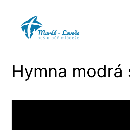
Prejsť
na
obsah
Hymna modrá 