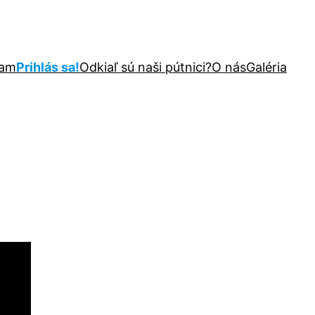
ram
Prihlás sa!
Odkiaľ sú naši pútnici?
O nás
Galéria