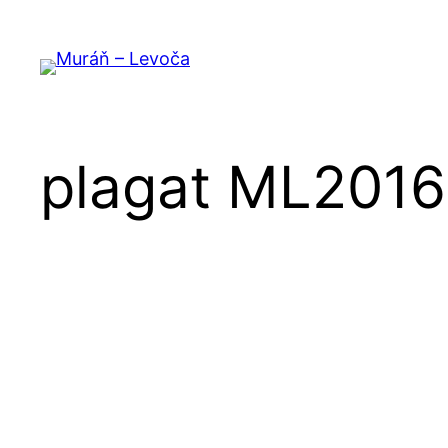
Prejsť
na
obsah
plagat ML2016