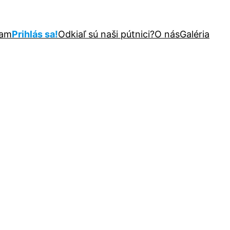
ram
Prihlás sa!
Odkiaľ sú naši pútnici?
O nás
Galéria