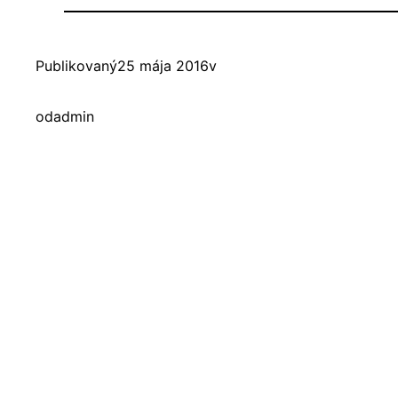
Publikovaný
25 mája 2016
v
od
admin