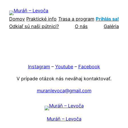
Prejsť
na
Domov
Praktické info
Trasa a program
Prihlás sa!
obsah
Odkiaľ sú naši pútnici?
O nás
Galéria
Instagram
–
Youtube
–
Facebook
V prípade otázok nás neváhaj kontaktovať.
muranlevoca@gmail.com
Muráň – Levoča