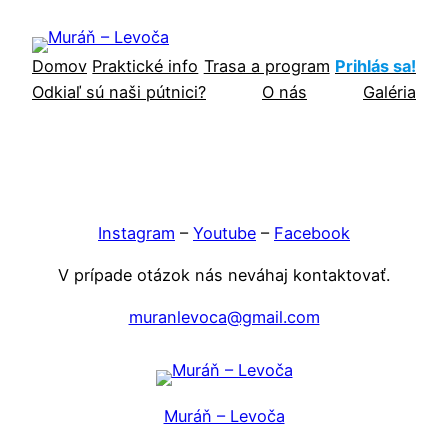
Prejsť
na
Domov
Praktické info
Trasa a program
Prihlás sa!
obsah
Odkiaľ sú naši pútnici?
O nás
Galéria
Instagram
–
Youtube
–
Facebook
V prípade otázok nás neváhaj kontaktovať.
muranlevoca@gmail.com
Muráň – Levoča