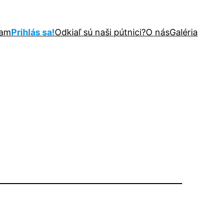
ram
Prihlás sa!
Odkiaľ sú naši pútnici?
O nás
Galéria