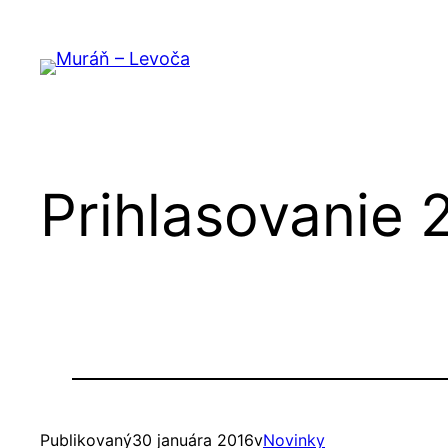
Prejsť
na
obsah
Prihlasovanie 
Publikovaný
30 januára 2016
v
Novinky