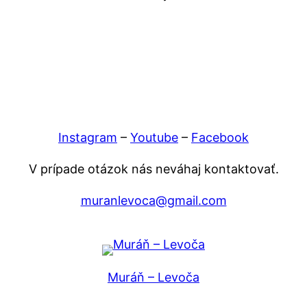
Instagram
–
Youtube
–
Facebook
V prípade otázok nás neváhaj kontaktovať.
muranlevoca@gmail.com
Muráň – Levoča