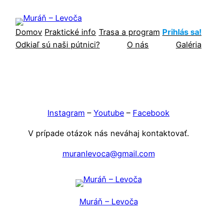
Prejsť
na
Domov
Praktické info
Trasa a program
Prihlás sa!
obsah
Odkiaľ sú naši pútnici?
O nás
Galéria
Instagram
–
Youtube
–
Facebook
V prípade otázok nás neváhaj kontaktovať.
muranlevoca@gmail.com
Muráň – Levoča