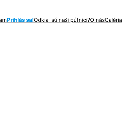
ram
Prihlás sa!
Odkiaľ sú naši pútnici?
O nás
Galéria