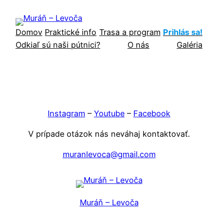
Prejsť
na
Domov
Praktické info
Trasa a program
Prihlás sa!
obsah
Odkiaľ sú naši pútnici?
O nás
Galéria
Instagram
–
Youtube
–
Facebook
V prípade otázok nás neváhaj kontaktovať.
muranlevoca@gmail.com
Muráň – Levoča