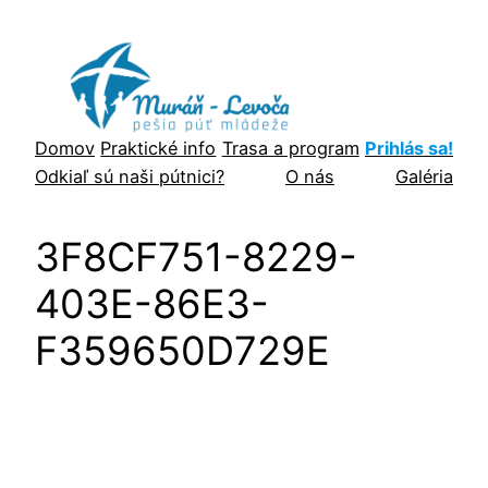
Prejsť
na
obsah
Domov
Praktické info
Trasa a program
Prihlás sa!
Odkiaľ sú naši pútnici?
O nás
Galéria
3F8CF751-8229-
403E-86E3-
F359650D729E