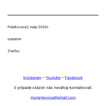
Publikovaný
2 mája 2020
v
od
admin
Značky:
Instagram
–
Youtube
–
Facebook
V prípade otázok nás neváhaj kontaktovať.
muranlevoca@gmail.com